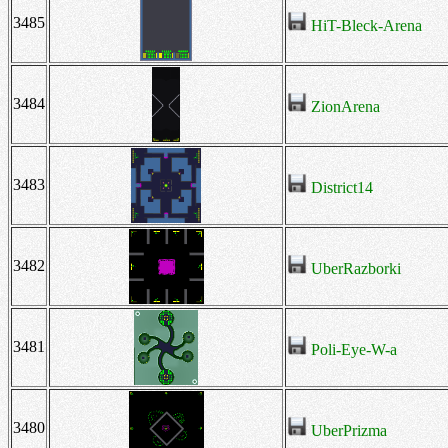
3485
HiT-Bleck-Arena
3484
ZionArena
3483
District14
3482
UberRazborki
3481
Poli-Eye-W-a
3480
UberPrizma