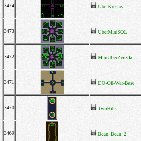
3474
UberKrestos
3473
UberMiniSQL
3472
MiniUberZvezda
3471
DO-Oil-War-Base
3470
TwoHills
3469
Bean_Bean_2