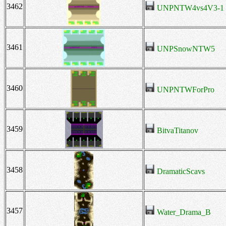
3462
UNPNTW4vs4V3-1
3461
UNPSnowNTW5
3460
UNPNTWForPro
3459
BitvaTitanov
3458
DramaticScavs
3457
Water_Drama_B