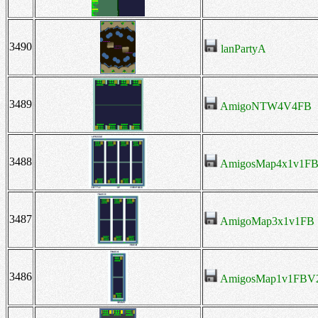
3490
lanPartyA
3489
AmigoNTW4V4FB
3488
AmigosMap4x1v1F
3487
AmigoMap3x1v1FB
3486
AmigosMap1v1FBV