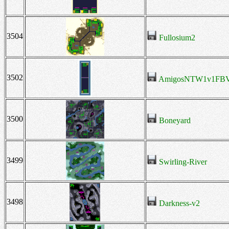
3504
Fullosium2
3502
AmigosNTW1v1FB
3500
Boneyard
3499
Swirling-River
3498
Darkness-v2