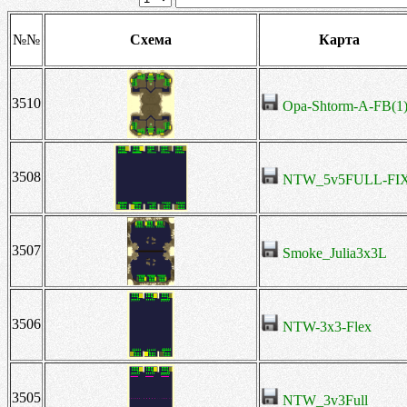
№№
Схема
Карта
3510
Opa-Shtorm-A-FB(1
3508
NTW_5v5FULL-FI
3507
Smoke_Julia3x3L
3506
NTW-3x3-Flex
3505
NTW_3v3Full