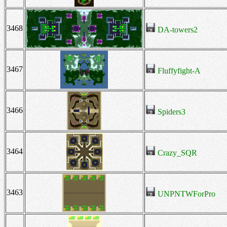
3468
DA-towers2
3467
Fluffyfight-A
3466
Spiders3
3464
Crazy_SQR
3463
UNPNTWForPro