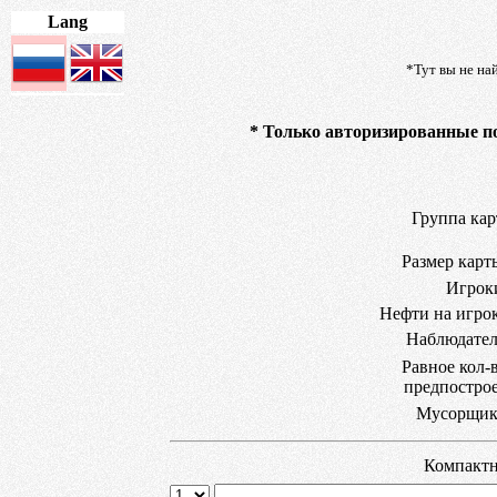
Lang
*Тут вы не на
* Только авторизированные по
Группа кар
Размер карт
Игрок
Нефти на игро
Наблюдате
Равное кол-
предпостро
Мусорщи
Компакт