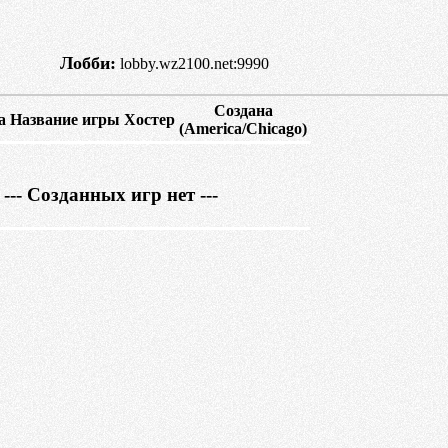
Лобби:
lobby.wz2100.net:9990
Создана
а
Название игры
Хостер
(America/Chicago)
--- Созданных игр нет ---